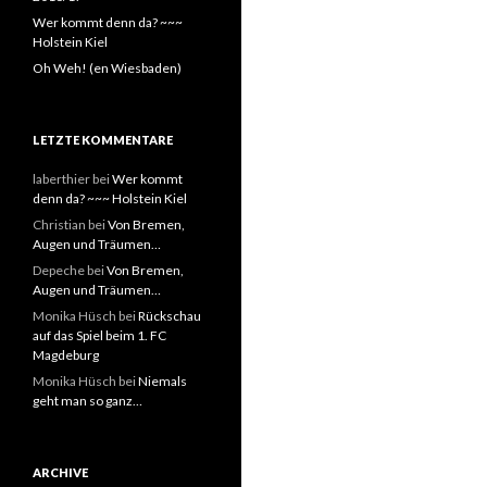
Wer kommt denn da? ~~~
Holstein Kiel
Oh Weh! (en Wiesbaden)
LETZTE KOMMENTARE
laberthier
bei
Wer kommt
denn da? ~~~ Holstein Kiel
Christian
bei
Von Bremen,
Augen und Träumen…
Depeche
bei
Von Bremen,
Augen und Träumen…
Monika Hüsch
bei
Rückschau
auf das Spiel beim 1. FC
Magdeburg
Monika Hüsch
bei
Niemals
geht man so ganz…
ARCHIVE