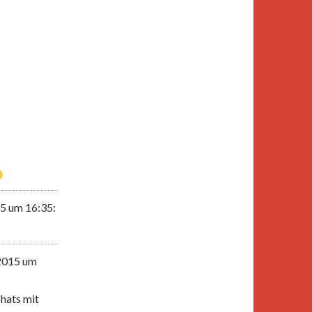
15
um 16:35
:
2015
um
hats mit