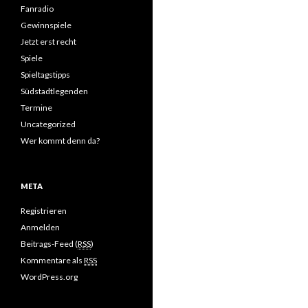
Fanradio
Gewinnspiele
Jetzt erst recht
Spiele
Spieltagstipps
Südstadtlegenden
Termine
Uncategorized
Wer kommt denn da?
META
Registrieren
Anmelden
Beitrags-Feed (
RSS
)
Kommentare als
RSS
WordPress.org