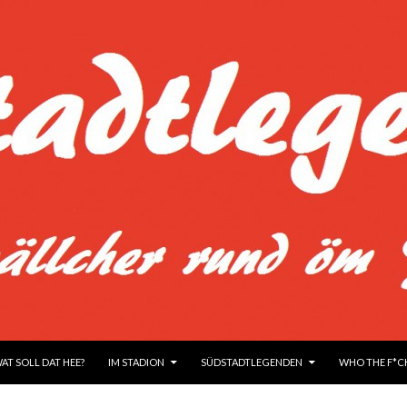
UM INHALT
WAT SOLL DAT HEE?
IM STADION
SÜDSTADTLEGENDEN
WHO THE F*CK 