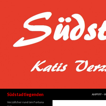
SPRINGE Z
Suchen
Südstadtlegenden
ANPFIFF – 
Verzällcher rund öm Fortuna