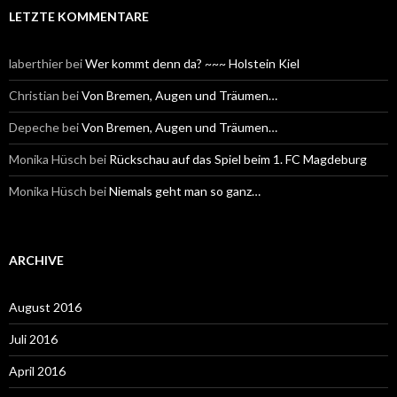
LETZTE KOMMENTARE
laberthier
bei
Wer kommt denn da? ~~~ Holstein Kiel
Christian
bei
Von Bremen, Augen und Träumen…
Depeche
bei
Von Bremen, Augen und Träumen…
Monika Hüsch
bei
Rückschau auf das Spiel beim 1. FC Magdeburg
Monika Hüsch
bei
Niemals geht man so ganz…
ARCHIVE
August 2016
Juli 2016
April 2016