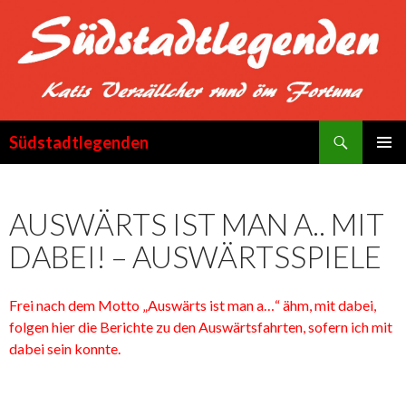
Suchen
Südstadtlegenden
SPRINGE
PRIMÄR
ZUM
MENÜ
INHALT
AUSWÄRTS IST MAN A.. MIT
DABEI! – AUSWÄRTSSPIELE
Frei nach dem Motto „Auswärts ist man a…“ ähm, mit dabei,
folgen hier die Berichte zu den Auswärtsfahrten, sofern ich mit
dabei sein konnte.