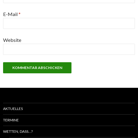
E-Mail
*
Website
AKTUELLES
TERMINE
WETTEN, DASS…?