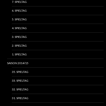
7. SPIELTAG
6. SPIELTAG
5. SPIELTAG
4. SPIELTAG
3. SPIELTAG
2. SPIELTAG
1. SPIELTAG
SAISON 2014/15
35. SPIELTAG
33. SPIELTAG
32. SPIELTAG
31. SPIELTAG