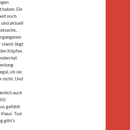
wegen
t haben. Ein
heit noch
 und aktuell
Tatsache,
vergangenen
stand, liegt
 den Köpfen.
unden hat
Festung
gal, ob sie
r nicht. Und
ämlich auch
3:0
us gefühlt
 Klaus‘ Tod.
g gibt’s