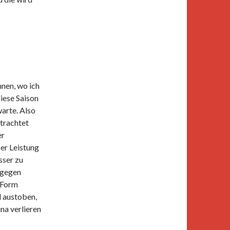
nen, wo ich
iese Saison
arte. Also
etrachtet
er
er Leistung
sser zu
 gegen
 Form
l austoben,
na verlieren