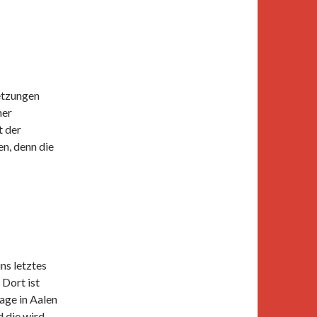
etzungen
ner
t der
n, denn die
ns letztes
Dort ist
age in Aalen
 die wird