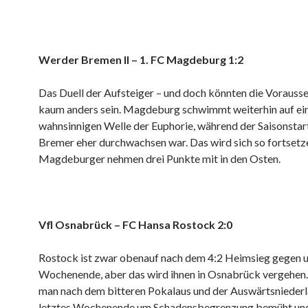
Werder Bremen II – 1. FC Magdeburg 1:2
Das Duell der Aufsteiger – und doch könnten die Vorauss
kaum anders sein. Magdeburg schwimmt weiterhin auf ei
wahnsinnigen Welle der Euphorie, während der Saisonstar
Bremer eher durchwachsen war. Das wird sich so fortsetze
Magdeburger nehmen drei Punkte mit in den Osten.
Vfl Osnabrück – FC Hansa Rostock 2:0
Rostock ist zwar obenauf nach dem 4:2 Heimsieg gegen u
Wochenende, aber das wird ihnen in Osnabrück vergehen. 
man nach dem bitteren Pokalaus und der Auswärtsniederl
letztes Wochenende um Schadensbegrenzung bemüht und