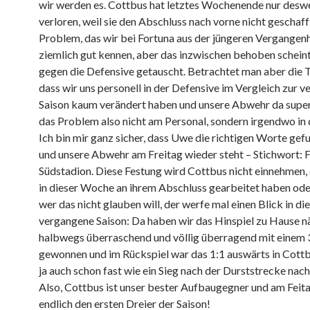
wir werden es. Cottbus hat letztes Wochenende nur des
verloren, weil sie den Abschluss nach vorne nicht geschaff
Problem, das wir bei Fortuna aus der jüngeren Vergangen
ziemlich gut kennen, aber das inzwischen behoben scheint
gegen die Defensive getauscht. Betrachtet man aber die 
dass wir uns personell in der Defensive im Vergleich zur 
Saison kaum verändert haben und unsere Abwehr da super 
das Problem also nicht am Personal, sondern irgendwo in
Ich bin mir ganz sicher, dass Uwe die richtigen Worte gef
und unsere Abwehr am Freitag wieder steht – Stichwort: 
Südstadion. Diese Festung wird Cottbus nicht einnehmen, e
in dieser Woche an ihrem Abschluss gearbeitet haben ode
wer das nicht glauben will, der werfe mal einen Blick in die
vergangene Saison: Da haben wir das Hinspiel zu Hause n
halbwegs überraschend und völlig überragend mit einem 
gewonnen und im Rückspiel war das 1:1 auswärts in Cottb
ja auch schon fast wie ein Sieg nach der Durststrecke nach
Also, Cottbus ist unser bester Aufbaugegner und am Feita
endlich den ersten Dreier der Saison!