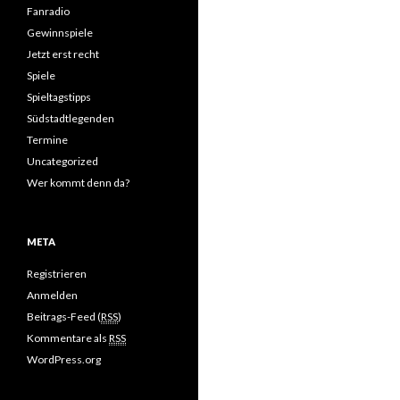
Fanradio
Gewinnspiele
Jetzt erst recht
Spiele
Spieltagstipps
Südstadtlegenden
Termine
Uncategorized
Wer kommt denn da?
META
Registrieren
Anmelden
Beitrags-Feed (
RSS
)
Kommentare als
RSS
WordPress.org