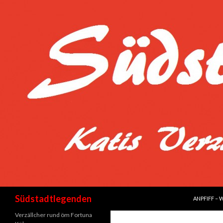
SPRINGE Z
Suchen
Südstadtlegenden
ANPFIFF – 
Verzällcher rund öm Fortuna