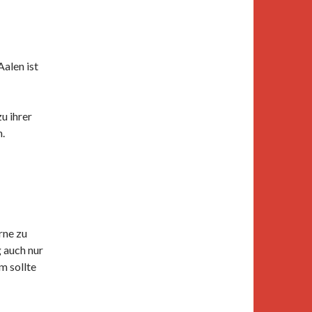
alen ist
u ihrer
.
rne zu
 auch nur
m sollte