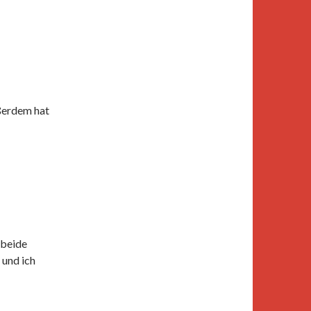
ußerdem hat
 beide
 und ich