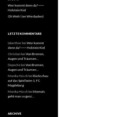
Wer kommt denn da? ~~~
Holstein Kiel
Oh Weh! (en Wiesbaden)
LETZTE KOMMENTARE
laberthier
bei
Wer kommt
denn da? ~~~ Holstein Kiel
Christian
bei
Von Bremen,
Augen und Träumen…
Depeche
bei
Von Bremen,
Augen und Träumen…
Monika Hüsch
bei
Rückschau
auf das Spiel beim 1. FC
Magdeburg
Monika Hüsch
bei
Niemals
geht man so ganz…
ARCHIVE