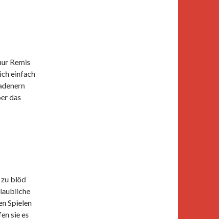
 nur Remis
ich einfach
badenern
ber das
 zu blöd
glaubliche
en Spielen
en sie es