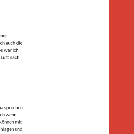
iner
ch auch die
s war ich
 Luft nach
una sprechen
uch wenn
 können mit
chlagen und