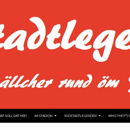
UM INHALT
WAT SOLL DAT HEE?
IM STADION
SÜDSTADTLEGENDEN
WHO THE F*CK 