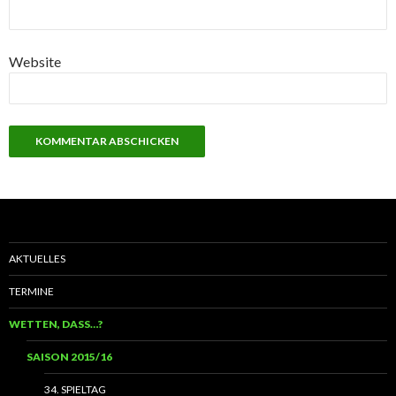
Website
AKTUELLES
TERMINE
WETTEN, DASS…?
SAISON 2015/16
34. SPIELTAG