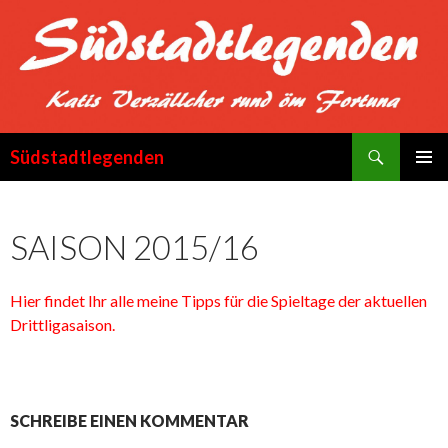
Suchen
Südstadtlegenden
SPRINGE
PRIMÄR
ZUM
MENÜ
INHALT
SAISON 2015/16
Hier findet Ihr alle meine Tipps für die Spieltage der aktuellen
Drittligasaison.
SCHREIBE EINEN KOMMENTAR