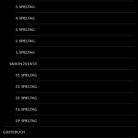
5. SPIELTAG
4. SPIELTAG
3. SPIELTAG
2. SPIELTAG
1. SPIELTAG
SAISON 2014/15
35. SPIELTAG
33. SPIELTAG
32. SPIELTAG
31. SPIELTAG
29. SPIELTAG
GÄSTEBUCH