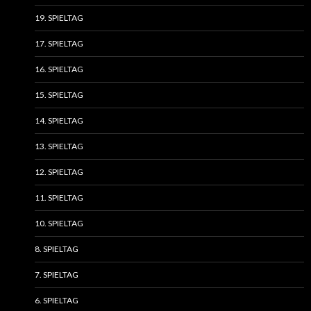
19. SPIELTAG
17. SPIELTAG
16. SPIELTAG
15. SPIELTAG
14. SPIELTAG
13. SPIELTAG
12. SPIELTAG
11. SPIELTAG
10. SPIELTAG
8. SPIELTAG
7. SPIELTAG
6. SPIELTAG