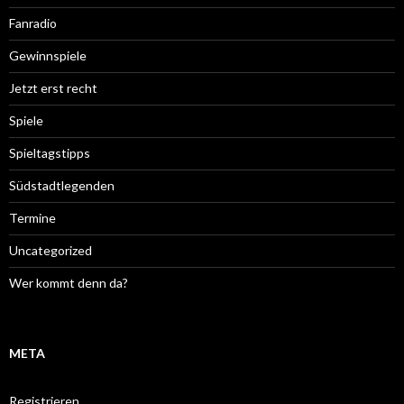
Fanradio
Gewinnspiele
Jetzt erst recht
Spiele
Spieltagstipps
Südstadtlegenden
Termine
Uncategorized
Wer kommt denn da?
META
Registrieren