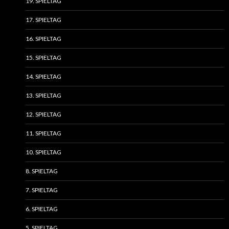
19. SPIELTAG
17. SPIELTAG
16. SPIELTAG
15. SPIELTAG
14. SPIELTAG
13. SPIELTAG
12. SPIELTAG
11. SPIELTAG
10. SPIELTAG
8. SPIELTAG
7. SPIELTAG
6. SPIELTAG
5. SPIELTAG