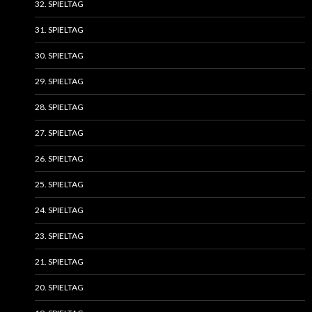
32. SPIELTAG
31. SPIELTAG
30. SPIELTAG
29. SPIELTAG
28. SPIELTAG
27. SPIELTAG
26. SPIELTAG
25. SPIELTAG
24. SPIELTAG
23. SPIELTAG
21. SPIELTAG
20. SPIELTAG