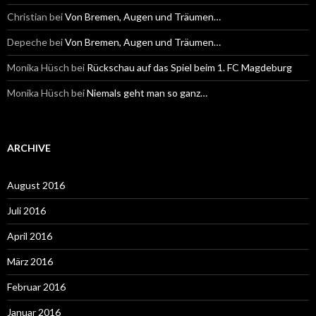
Christian
bei
Von Bremen, Augen und Träumen…
Depeche
bei
Von Bremen, Augen und Träumen…
Monika Hüsch
bei
Rückschau auf das Spiel beim 1. FC Magdeburg
Monika Hüsch
bei
Niemals geht man so ganz…
ARCHIVE
August 2016
Juli 2016
April 2016
März 2016
Februar 2016
Januar 2016