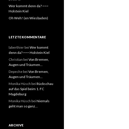
Wer kommt denn da? ~~~
Holstein Kiel
Oh Weh! (en Wiesbaden)
LETZTE KOMMENTARE
laberthier
bei
Wer kommt
denn da? ~~~ Holstein Kiel
Christian
bei
Von Bremen,
Augen und Träumen…
Depeche
bei
Von Bremen,
Augen und Träumen…
Monika Hüsch
bei
Rückschau
auf das Spiel beim 1. FC
Magdeburg
Monika Hüsch
bei
Niemals
geht man so ganz…
ARCHIVE