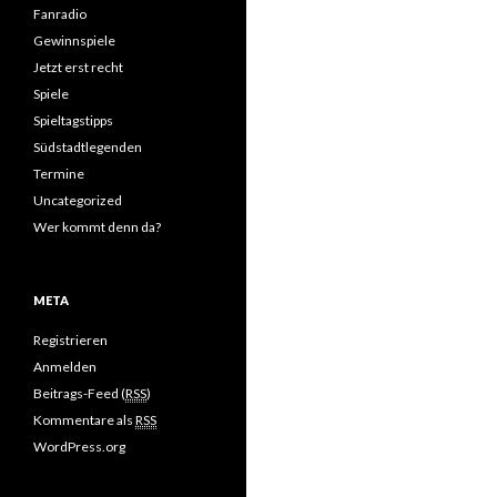
Fanradio
Gewinnspiele
Jetzt erst recht
Spiele
Spieltagstipps
Südstadtlegenden
Termine
Uncategorized
Wer kommt denn da?
META
Registrieren
Anmelden
Beitrags-Feed (
RSS
)
Kommentare als
RSS
WordPress.org