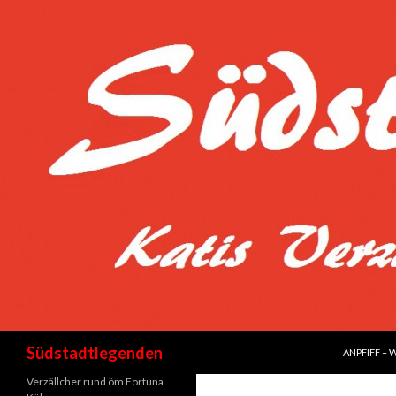
SPRINGE Z
Suchen
Südstadtlegenden
ANPFIFF – 
Verzällcher rund öm Fortuna