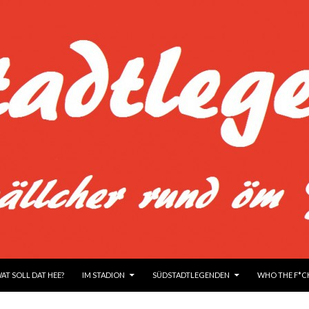
UM INHALT
WAT SOLL DAT HEE?
IM STADION
SÜDSTADTLEGENDEN
WHO THE F*CK 